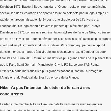
Mondialement connu, Nike été fondé par William J. « Bill » Bowerman et Philip H.
Knight en 1971. Basée à Beaverton, dans l’Oregon, cette entreprise américaine
spécialisée dans les articles de sport a assuré sa notoriété par un logo simple et
rapidement reconnaissable : le Swoosh, une virgule posée à l’envers et à
l’horizontale. Un logo connu à travers la planète qui a été créé par Carolyn
Davidson en 1971 comme une représentation stylisée de l’aile de Niké, la déesse
grecque de la victoire. Pour se développer, Nike s’est associé avec les plus grands
sportifs et les plus grandes nations sportives. Plus grand équipementier sportif
dans le monde, la marque à la virgule, qui s’est payé le luxe d’équiper les deux
finalistes de l’Euro 2016, fournit en maillots les plus grands clubs de la planète tels
que le Paris Saint-Germain, Manchester City, le FC Barcelone, l’AS Roma,
l’Atlético Madrid mais aussi les plus grandes nations du football à l’image de
l’Angleterre, du Portugal, du Brésil ou encore de la France.
Nike n’a pas l’intention de céder du terrain à ses
concurrents
Leader sur le marché, Nike se livre une bataille sans merci avec son ennemi
historique adidas et innove chaque année ses produits afin de devancer la