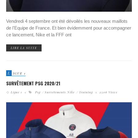
Vendredi 4 septembre ont été dévoilés les nouveaux maillots
de l'Equipe de France. Et bien évidemment pour accompagner
ce lancement, Nike et la FFF ont
LIRE LA SUITE
L
IGUE 1
SURVÊTEMENT PSG 2020/21
Ligue 1
Psg
Survêtements Nike
Training
2506 Views