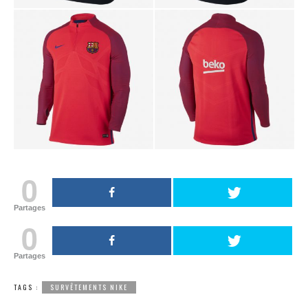
0
Partages
0
Partages
TAGS :
SURVÊTEMENTS NIKE