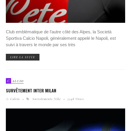
Club emblématique de l’autre côté des Alpes, la Società
Sportiva Calcio Napoli, généralement appelé le Napoli, est
suivi à travers le monde par ses très
LIRE LA SUITE
C
ALCIO
SURVÊTEMENT INTER MILAN
Calcio
Survêtements Nike
3548 Views