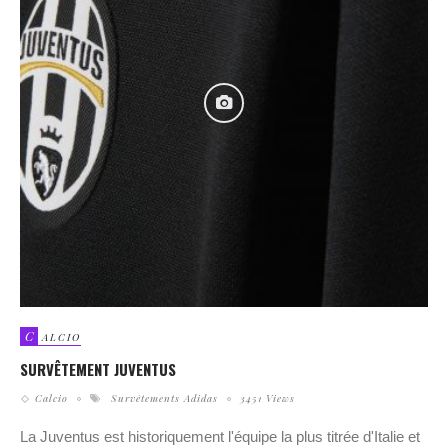
C
ALCIO
SURVÊTEMENT JUVENTUS
Calcio
Survêtements Adidas
3451 Views
La Juventus est historiquement l'équipe la plus titrée d'Italie et