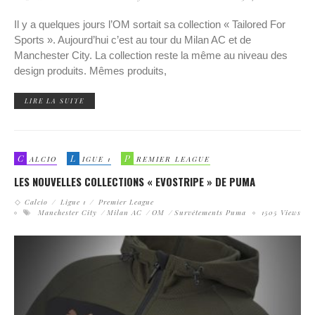
Il y a quelques jours l’OM sortait sa collection « Tailored For
Sports ». Aujourd’hui c’est au tour du Milan AC et de
Manchester City. La collection reste la même au niveau des
design produits. Mêmes produits,
LIRE LA SUITE
C
L
P
ALCIO
IGUE 1
REMIER LEAGUE
LES NOUVELLES COLLECTIONS « EVOSTRIPE » DE PUMA
Calcio
Ligue 1
Premier League
Manchester City
Milan AC
OM
Survêtements Puma
1505 Views