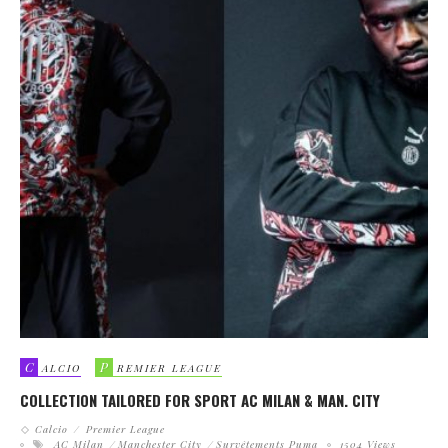
C
P
ALCIO
REMIER LEAGUE
COLLECTION TAILORED FOR SPORT AC MILAN & MAN. CITY
Calcio
Premier League
AC Milan
Manchester City
Survêtements Puma
1504 Views