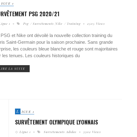
IGUE 1
URVÊTEMENT PSG 2020/21
Ligue 1
Psg
Survêtements Nike
Training
2505 Views
 PSG et Nike ont dévoilé la nouvelle collection training du
ris Saint-Germain pour la saison prochaine. Sans grande
rprise, les couleurs bleue blanche et rouge sont majoritaires
r les tenues. Les couleurs historiques du
LIRE LA SUITE
L
IGUE 1
SURVÊTEMENT OLYMPIQUE LYONNAIS
Ligue 1
Survêtements Adidas
3302 Views