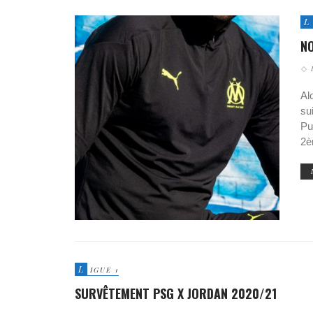
L
N
Al
su
Pu
2è
L
IGUE 1
SURVÊTEMENT PSG X JORDAN 2020/21