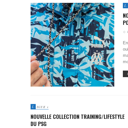
L
NO
P
En
ou
ma
mo
L
IGUE 1
NOUVELLE COLLECTION TRAINING/LIFESTYLE
DU PSG