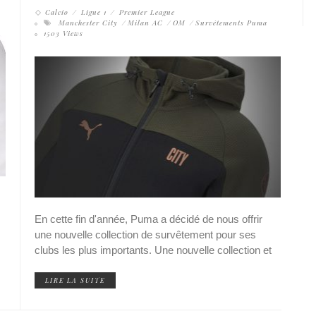
Calcio
Ligue 1
Premier League
Manchester City
Milan AC
OM
Survêtements Puma
1503 Views
En cette fin d'année, Puma a décidé de nous offrir
une nouvelle collection de survêtement pour ses
clubs les plus importants. Une nouvelle collection et
LIRE LA SUITE