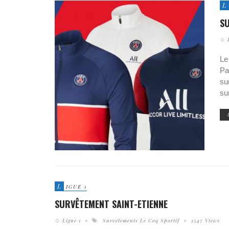
L
S
Le
Pa
su
su
L
IGUE 1
SURVÊTEMENT SAINT-ETIENNE
Ligue 1
Survêtements Le Coq Sportif
3547 Views