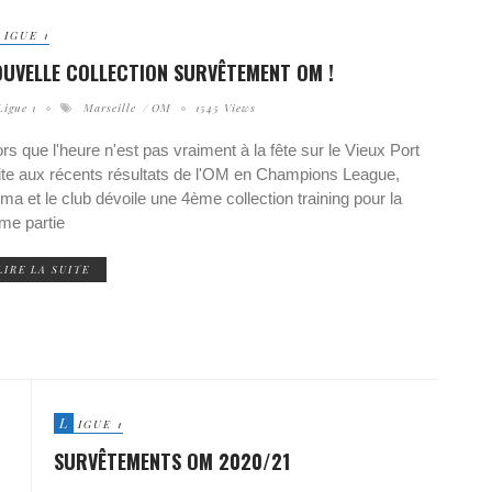
IGUE 1
OUVELLE COLLECTION SURVÊTEMENT OM !
Ligue 1
Marseille
OM
1545 Views
ors que l'heure n'est pas vraiment à la fête sur le Vieux Port
ite aux récents résultats de l'OM en Champions League,
ma et le club dévoile une 4ème collection training pour la
me partie
LIRE LA SUITE
L
IGUE 1
SURVÊTEMENTS OM 2020/21