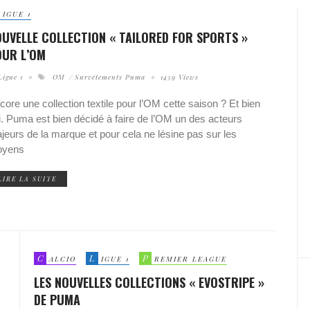
IGUE 1
UVELLE COLLECTION « TAILORED FOR SPORTS »
OUR L’OM
Ligue 1
OM
Survêtements Puma
1459 Views
core une collection textile pour l’OM cette saison ? Et bien
i. Puma est bien décidé à faire de l’OM un des acteurs
jeurs de la marque et pour cela ne lésine pas sur les
yens
LIRE LA SUITE
C
L
P
ALCIO
IGUE 1
REMIER LEAGUE
LES NOUVELLES COLLECTIONS « EVOSTRIPE »
DE PUMA