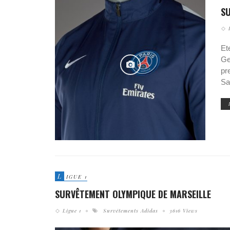
S
Et
Ge
pr
Sa
L
IGUE 1
SURVÊTEMENT OLYMPIQUE DE MARSEILLE
Ligue 1
Survêtements Adidas
3616 Views