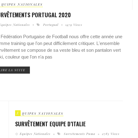
QUIPES NATIONALES
URVÊTEMENTS PORTUGAL 2020
Equipes Nationales
Portugaal
1479 Views
 Fédération Portugaise de Football nous offre cette année une
mme training que l'on peut difficilement critiquer. L'ensemble
rvêtement se compose de sa veste bleu et son pantalon vert
ki, couleur que l'on n'a pas
LIRE LA SUITE
E
QUIPES NATIONALES
SURVÊTEMENT EQUIPE D’ITALIE
Equipes Nationales
Survêtements Puma
2783 Views