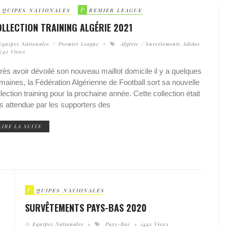
P
QUIPES NATIONALES
REMIER LEAGUE
LLECTION TRAINING ALGÉRIE 2021
Equipes Nationales
Premier League
Algérie
Survêtements Adidas
1742 Views
rès avoir dévoilé son nouveau maillot domicile il y a quelques
maines, la Fédération Algérienne de Football sort sa nouvelle
llection training pour la prochaine année. Cette collection était
ès attendue par les supporters des
LIRE LA SUITE
E
QUIPES NATIONALES
SURVÊTEMENTS PAYS-BAS 2020
Equipes Nationales
Pays-Bas
1442 Views