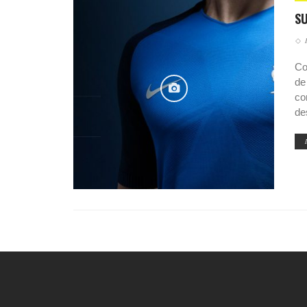
SU
Co
de
co
de