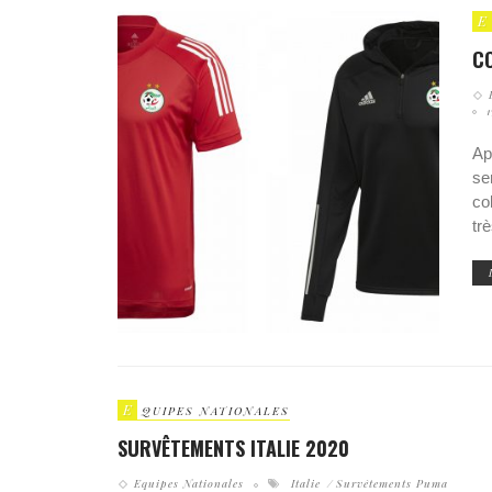
E
CO
Ap
se
co
tr
E
QUIPES NATIONALES
SURVÊTEMENTS ITALIE 2020
Equipes Nationales
Italie
Survêtements Puma