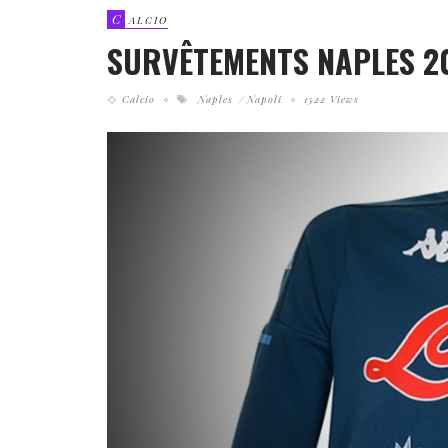
C
ALCIO
SURVÊTEMENTS NAPLES 2
Calcio
Naples
Napoli
1522 Views