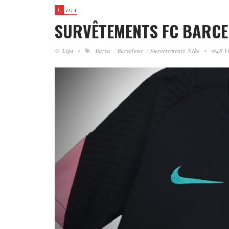
L
IGA
SURVÊTEMENTS FC BARCE
Liga
Barca
Barcelone
Survêtements Nike
1648 V