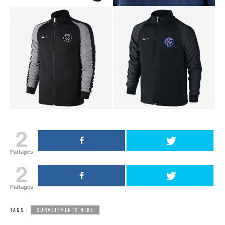
2
Partages
2
Partages
TAGS :
SURVÊTEMENTS NIKE