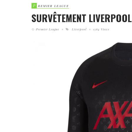
P
REMIER LEAGUE
SURVÊTEMENT LIVERPOOL
Premier League
Liverpool
1564 Views