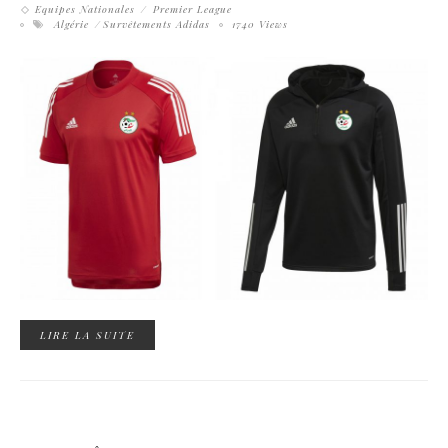
Equipes Nationales
Premier League
Algérie
Survêtements Adidas
1740 Views
LIRE LA SUITE